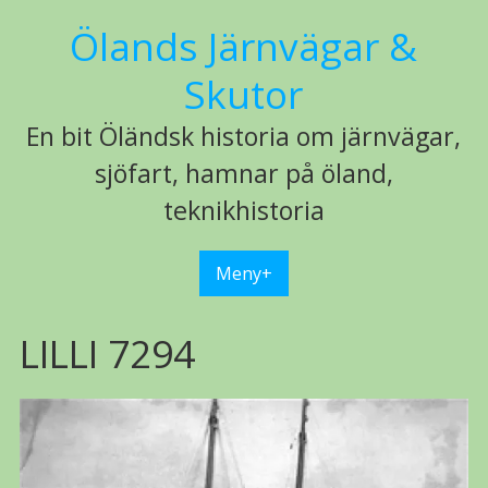
Hoppa
Ölands Järnvägar &
till
innehåll
Skutor
En bit Öländsk historia om järnvägar,
sjöfart, hamnar på öland,
teknikhistoria
Meny+
LILLI 7294