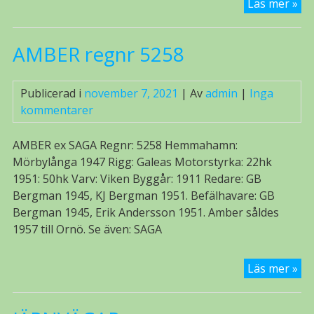
LÖ
Läs mer »
12
NO
AMBER regnr 5258
Publicerad i
november 7, 2021
| Av
admin
|
Inga
kommentarer
AMBER ex SAGA Regnr: 5258 Hemmahamn:
Mörbylånga 1947 Rigg: Galeas Motorstyrka: 22hk
1951: 50hk Varv: Viken Byggår: 1911 Redare: GB
Bergman 1945, KJ Bergman 1951. Befälhavare: GB
Bergman 1945, Erik Andersson 1951. Amber såldes
1957 till Ornö. Se även: SAGA
AM
Läs mer »
re
52