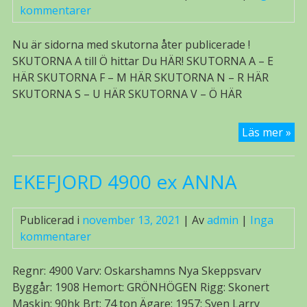
kommentarer
Nu är sidorna med skutorna åter publicerade !
SKUTORNA A till Ö hittar Du HÄR! SKUTORNA A – E
HÄR SKUTORNA F – M HÄR SKUTORNA N – R HÄR
SKUTORNA S – U HÄR SKUTORNA V – Ö HÄR
Öl
Läs mer »
sjö
!
EKEFJORD 4900 ex ANNA
Publicerad i
november 13, 2021
| Av
admin
|
Inga
kommentarer
Regnr: 4900 Varv: Oskarshamns Nya Skeppsvarv
Byggår: 1908 Hemort: GRÖNHÖGEN Rigg: Skonert
Maskin: 90hk Brt: 74 ton Ägare: 1957: Sven Larry