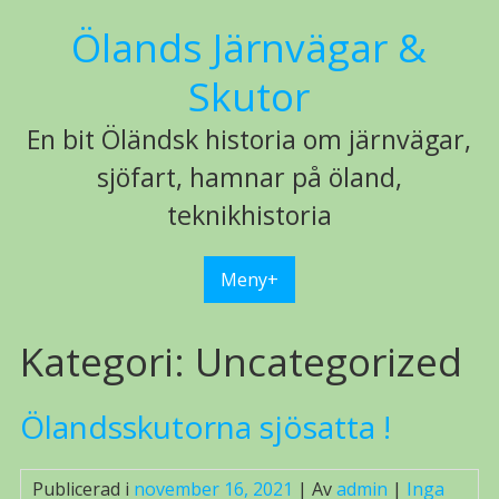
Hoppa
Ölands Järnvägar &
till
innehåll
Skutor
En bit Öländsk historia om järnvägar,
sjöfart, hamnar på öland,
teknikhistoria
Meny+
Kategori:
Uncategorized
Ölandsskutorna sjösatta !
Publicerad i
november 16, 2021
| Av
admin
|
Inga