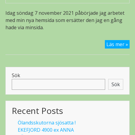
Idag söndag 7 november 2021 påbörjade jag arbetet
med min nya hemsida som ersätter den jag en gång
hade via minsida.
Ny
Läs mer »
he
Sök
Sök
Recent Posts
Ölandsskutorna sjösatta !
EKEFJORD 4900 ex ANNA