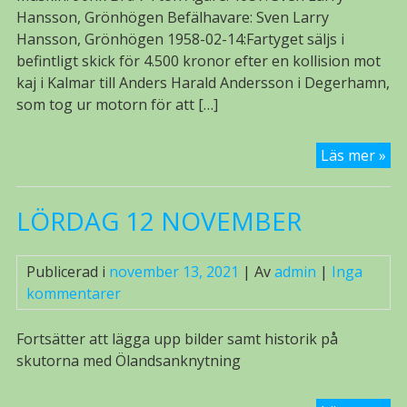
Hansson, Grönhögen Befälhavare: Sven Larry
Hansson, Grönhögen 1958-02-14:Fartyget säljs i
befintligt skick för 4.500 kronor efter en kollision mot
kaj i Kalmar till Anders Harald Andersson i Degerhamn,
som tog ur motorn för att […]
EK
Läs mer »
49
ex
LÖRDAG 12 NOVEMBER
AN
Publicerad i
november 13, 2021
| Av
admin
|
Inga
kommentarer
Fortsätter att lägga upp bilder samt historik på
skutorna med Ölandsanknytning