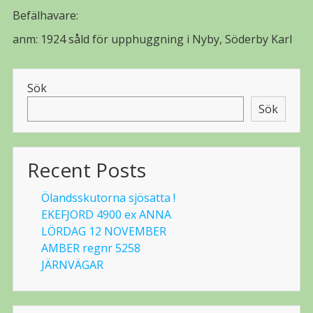
Befälhavare:
anm: 1924 såld för upphuggning i Nyby, Söderby Karl
Sök
Sök
Recent Posts
Ölandsskutorna sjösatta !
EKEFJORD 4900 ex ANNA
LÖRDAG 12 NOVEMBER
AMBER regnr 5258
JÄRNVÄGAR