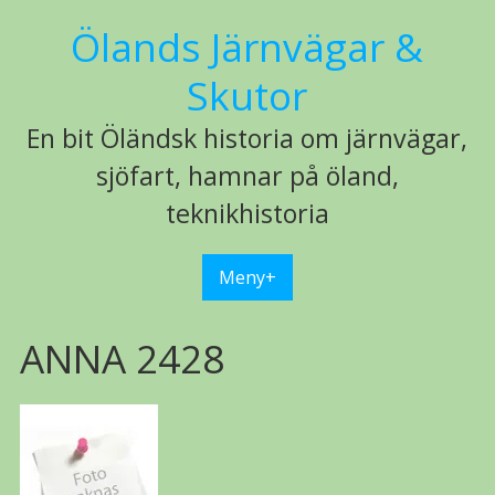
Hoppa
Ölands Järnvägar &
till
innehåll
Skutor
En bit Öländsk historia om järnvägar,
sjöfart, hamnar på öland,
teknikhistoria
Meny+
ANNA 2428