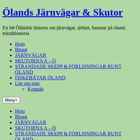
Hoppa
Ölands Järnvägar & Skutor
till
innehåll
En bit Öländsk historia om järnvägar, sjöfart, hamnar på öland,
teknikhistoria
Hem
Blogg
JÄRNVÄGAR
SKUTORNA A – Ö
STRANDADE SKEPP & FÖRLISNINGAR RUNT
ÖLAND
FISKEBÅTAR ÖLAND
Lite om mig:
Kontakt
Meny+
Hem
Blogg
JÄRNVÄGAR
SKUTORNA A – Ö
STRANDADE SKEPP & FÖRLISNINGAR RUNT
ÖLAND