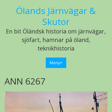
Hoppa
Ölands Järnvägar &
till
innehåll
Skutor
En bit Öländsk historia om järnvägar,
sjöfart, hamnar på öland,
teknikhistoria
Meny+
ANN 6267